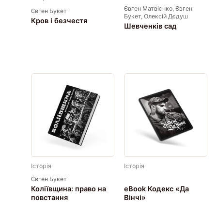
Євген Матвієнко, Євген
Євген Букет
Букет, Олексій Дєдуш
Кров і безчестя
Шевченків сад
Історія
Історія
Євген Букет
Коліївщина: право на
eBook Кодекс «Да
повстання
Вінчі»