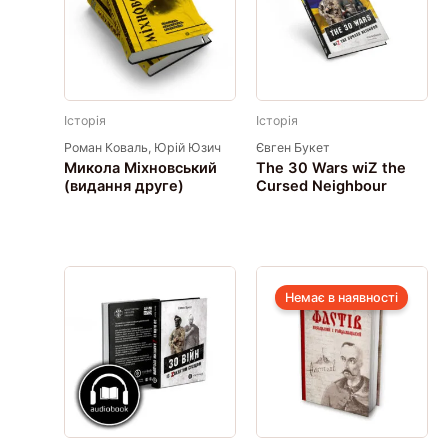
Історія
Історія
Роман Коваль, Юрій Юзич
Євген Букет
Микола Міхновський
The 30 Wars wiZ the
(видання друге)
Cursed Neighbour
Немає в наявності