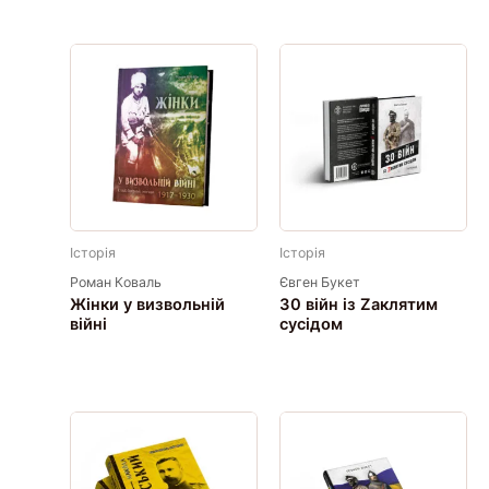
Історія
Історія
Роман Коваль
Євген Букет
Жінки у визвольній
30 війн із Zaклятим
війні
сусідом