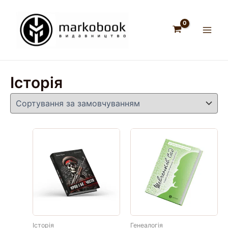
Перейти
до
вмісту
Main
Men
Історія
Історія
Генеалогія