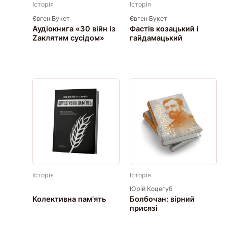
Історія
Історія
Євген Букет
Євген Букет
Аудіокнига «30 війн із
Фастів козацький і
Zaклятим сусідом»
гайдамацький
Історія
Історія
Юрій Коцегуб
Колективна пам’ять
Болбочан: вірний
присязі