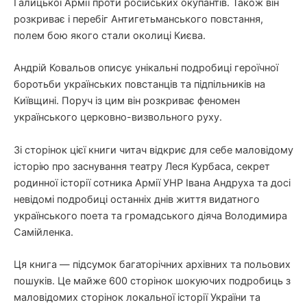
Галицької Армії проти російських окупантів. Також він
розкриває і перебіг Антигетьманського повстання,
полем бою якого стали околиці Києва.
Андрій Ковальов описує унікальні подробиці героїчної
боротьби українських повстанців та підпільників на
Київщині. Поруч із цим він розкриває феномен
українського церковно-визвольного руху.
Зі сторінок цієї книги читач відкриє для себе маловідому
історію про заснування театру Леся Курбаса, секрет
родинної історії сотника Армії УНР Івана Андруха та досі
невідомі подробиці останніх днів життя видатного
українського поета та громадського діяча Володимира
Самійленка.
Ця книга — підсумок багаторічних архівних та польових
пошуків. Це майже 600 сторінок шокуючих подробиць з
маловідомих сторінок локальної історії України та