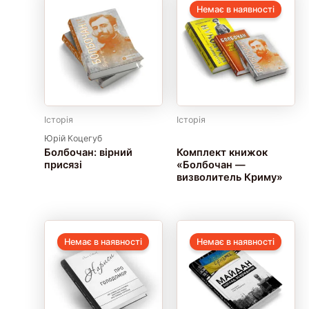
Немає в наявності
Історія
Історія
Юрій Коцегуб
Болбочан: вірний
Комплект книжок
присязі
«Болбочан ―
визволитель Криму»
Немає в наявності
Немає в наявності