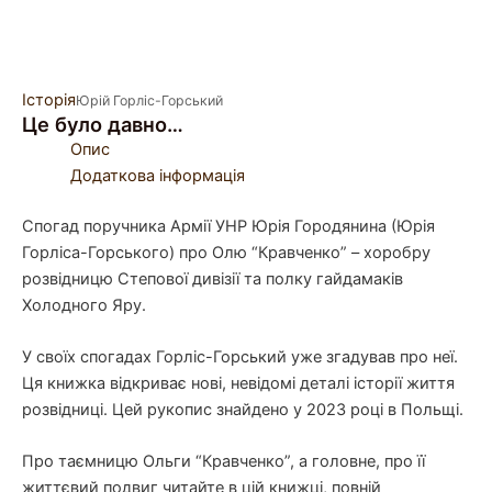
Історія
Юрій Горліс-Горський
Це було давно…
Опис
Додаткова інформація
Спогад поручника Армії УНР Юрія Городянина (Юрія
Горліса-Горського) про Олю “Кравченко” – хоробру
розвідницю Степової дивізії та полку гайдамаків
Холодного Яру.
У своїх спогадах Горліс-Горський уже згадував про неї.
Ця книжка відкриває нові, невідомі деталі історії життя
розвідниці. Цей рукопис знайдено у 2023 році в Польщі.
Про таємницю Ольги “Кравченко”, а головне, про її
життєвий подвиг читайте в цій книжці, повній