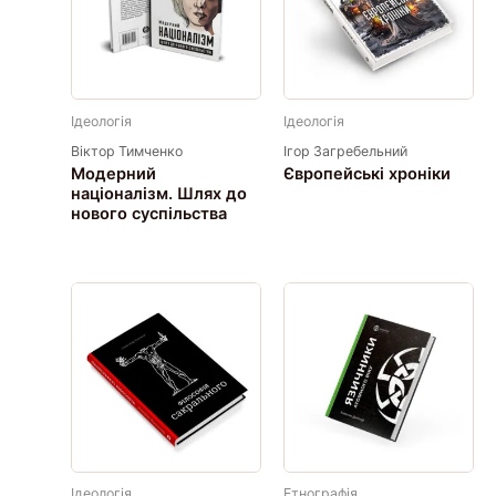
Ідеологія
Ідеологія
Віктор Тимченко
Ігор Загребельний
Модерний
Європейські хроніки
націоналізм. Шлях до
нового суспільства
Ідеологія
Етнографія