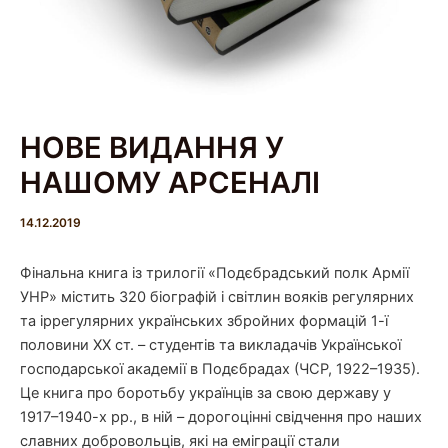
НОВЕ ВИДАННЯ У
НАШОМУ АРСЕНАЛІ
14.12.2019
Фінальна книга із трилогії «Подєбрадський полк Армії
УНР» містить 320 біографій і світлин вояків регулярних
та іррегулярних українських збройних формацій 1-ї
половини ХХ ст. – студентів та викладачів Української
господарської академії в Подєбрадах (ЧСР, 1922–1935).
Це книга про боротьбу українців за свою державу у
1917–1940-х рр., в ній – дорогоцінні свідчення про наших
славних добровольців, які на еміграції стали