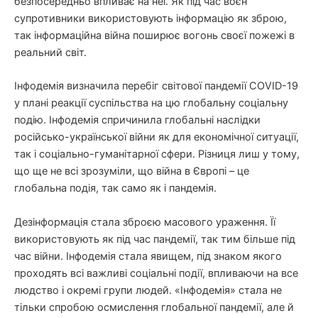
безпосередньо впливає на неї. Як під час воєн
супротивники використовують інформацію як зброю,
так інформаційна війна поширює вогонь своєї пожежі в
реальний світ.
Інфодемія визначила перебіг світової пандемії COVID-19
у плані реакції суспільства на цю глобальну соціальну
подію. Інфодемія спричинила глобальні наслідки
російсько-української війни як для економічної ситуації,
так і соціально-гуманітарної сфери. Різниця лиш у тому,
що ще не всі зрозуміли, що війна в Європі – це
глобальна подія, так само як і пандемія.
Дезінформація стала зброєю масового ураження. Її
використовують як під час пандемії, так тим більше під
час війни. Інфодемія стала явищем, під знаком якого
проходять всі важливі соціальні події, впливаючи на все
людство і окремі групи людей. «Інфодемія» стала не
тільки спробою осмислення глобальної пандемії, але й