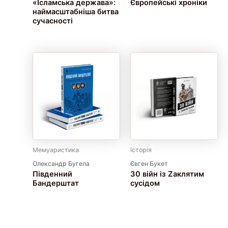
«Ісламська держава»:
Європейські хроніки
наймасштабніша битва
сучасності
Мемуаристика
Історія
Олександр Бугела
Євген Букет
Південний
30 війн із Zaклятим
Бандерштат
сусідом