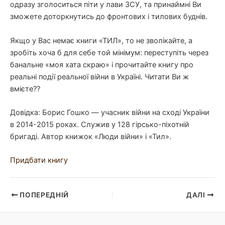
одразу зголоситься піти у лави ЗСУ, та принаймні Ви
зможете доторкнутись до фронтових і тилових буднів.
Якщо у Вас немає книги «ТИЛ», то не зволікайте, а
зробіть хоча б для себе той мінімум: переступіть через
банальне «моя хата скраю» і прочитайте книгу про
реальні події реальної війни в Україні. Читати Ви ж
вмієте??
Довідка: Борис Гошко — учасник війни на сході України
в 2014-2015 роках. Служив у 128 гірсько-піхотній
бригаді. Автор книжок «Люди війни» і «Тил».
Придбати книгу
Навігація
ПОПЕРЕДНІЙ
ДАЛІ
по
запису