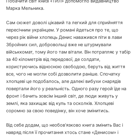
Побачити світ книзі «ТИЛ» допомогло видавництво
Марка Мельника.
Сам сюжет доволі цікавий та легкий для сприйняття
пересічним українцем. У романі йдеться про те, що
через рік війни хлопець Денис наважився піти в лави
Збройних сил, добровольці вже не штурмували
військкомат, тому його там вітали. Він потрапляє у табір
за 40 кілометрів від передової, де солдати,
користуючись відносною свободою, беруть від життя
все, чого не могли собі дозволити раніше. Спочатку
хлопцеві це подобалось, але далекі вибухи снарядів
повертали його у реальність. Одного разу герой їде на
фронт і бачить зовсім інший світ, де люди живуть у
землі, яка захищає від куль та осколків. Хлопцеві
соромно за свою поведінку, він хоче змінитись.
Від себе додам, що необов’язково книга змінить Вас і
навряд після її прочитання хтось стане «Денисом» і